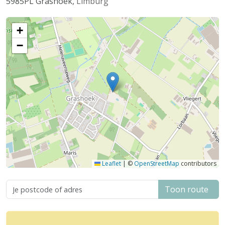
5985PL
Grashoek
,
Limburg
+
−
Leaflet
|
©
OpenStreetMap
contributors
Toon route