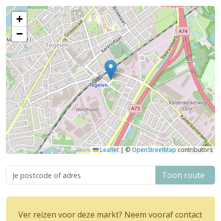
+
−
Leaflet
|
©
OpenStreetMap
contributors
Toon route
Ver reizen voor deze markt? Neem vooraf contact