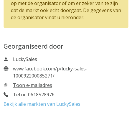
op met de organisator of om er zeker van te zijn
dat de markt ook echt doorgaat. De gegevens van
de organisator vindt u hieronder.
Georganiseerd door
LuckySales
www.facebook.com/p/lucky-sales-
100092200085271/
Toon e-mailadres
Tel.nr. 0618528976
Bekijk alle markten van LuckySales