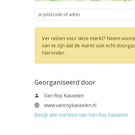
Ver reizen voor deze markt? Neem vooraf
van te zijn dat de markt ook echt doorga
hieronder.
Georganiseerd door
Van Roy Kasseien
www.vanroykasseien.nl
Bekijk alle markten van Van Roy Kasseien