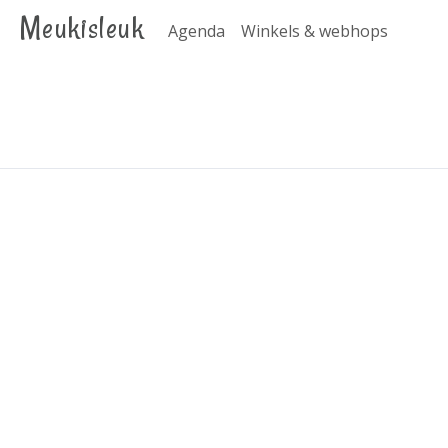
Meukisleuk
Agenda
Winkels & webhops