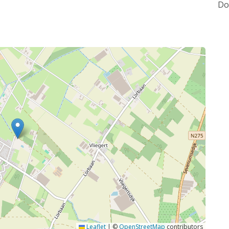
Do
Leaflet
|
©
OpenStreetMap
contributors