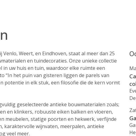
en
Oo
j Venlo, Weert, en Eindhoven, staat al meer dan 25
wmaterialen en tuindecoraties. Onze unieke collectie
l in uw huis en tuin, waardoor elke ruimte een
Ma
to “In het puin van gisteren liggen de parels van
Ca
potentie in elk stuk, een filosofie die de kern vormt
co
Ev
De
gvuldig geselecteerde antieke bouwmaterialen zoals;
Za
n en klinkers, robuuste eiken balken en vloeren,
Ga
en meubelen, statige poorten en hekwerk, verfijnde
Ga
n, karaktervolle wijnvaten, meerpalen, antieke
He
og veel meer.