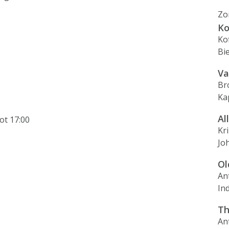
Zo
Ko
Ko
Bi
Va
Br
Ka
Al
ot 17:00
Kr
Jo
Ol
An
In
Th
An