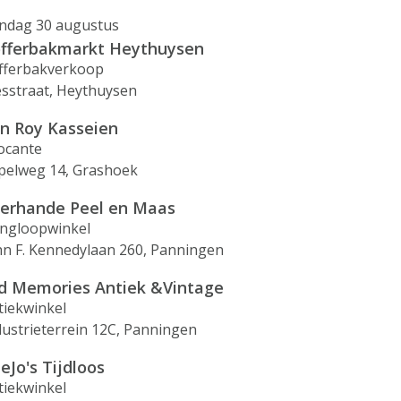
ndag 30 augustus
fferbakmarkt Heythuysen
fferbakverkoop
esstraat, Heythuysen
n Roy Kasseien
ocante
pelweg 14, Grashoek
lerhande Peel en Maas
ingloopwinkel
hn F. Kennedylaan 260, Panningen
d Memories Antiek &Vintage
tiekwinkel
dustrieterrein 12C, Panningen
eJo's Tijdloos
tiekwinkel