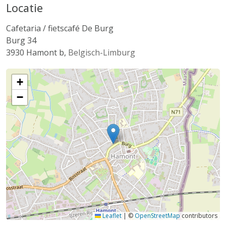
Locatie
Cafetaria / fietscafé De Burg
Burg 34
3930
Hamont b
,
Belgisch-Limburg
+
−
Leaflet
|
©
OpenStreetMap
contributors