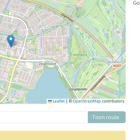
Go
Leaflet
|
©
OpenStreetMap
contributors
Toon route