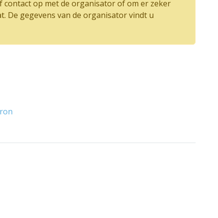
 contact op met de organisator of om er zeker
at. De gegevens van de organisator vindt u
Bron