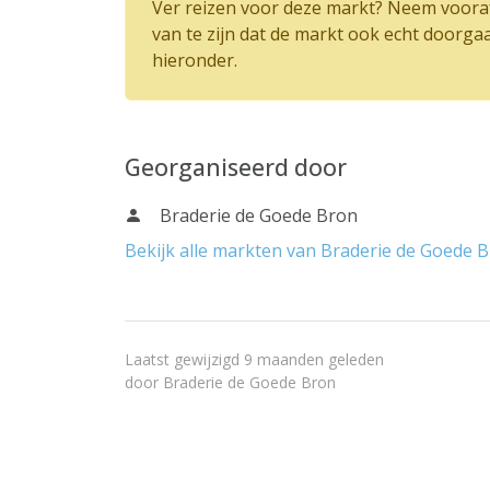
Ver reizen voor deze markt? Neem vooraf
van te zijn dat de markt ook echt doorga
hieronder.
Georganiseerd door
Braderie de Goede Bron
Bekijk alle markten van Braderie de Goede 
Laatst gewijzigd 9 maanden geleden
door
Braderie de Goede Bron