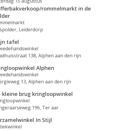
terdag 15 augustus
fferbakverkoop/rommelmarkt in de
lder
mmelmarkt
spolder, Leiderdorp
jn tafel
eedehandswinkel
adhuisstraat 138, Alphen aan den rijn
ingloopwinkel Alphen
eedehandswinkel
ergieweg 13, Alphen aan den rijn
 kleine brug kringloopwinkel
ingloopwinkel
ngeraarseweg 196, Ter aar
rzamelwinkel In Stijl
tiekwinkel