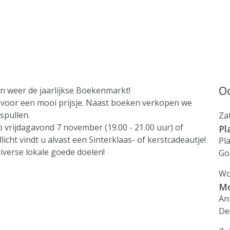
Oo
n weer de jaarlijkse Boekenmarkt!
voor een mooi prijsje. Naast boeken verkopen we
tspullen.
Za
vrijdagavond 7 november (19.00 - 21.00 uur) of
Pl
icht vindt u alvast een Sinterklaas- of kerstcadeautje!
Pl
iverse lokale goede doelen!
Go
Wo
Mo
An
De