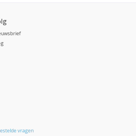
lg
euwsbrief
og
estelde vragen