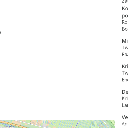
Za
Ko
po
Ro
Bo
0
Mi
Tw
Ra
Kr
Tw
En
De
Kr
La
Ve
An