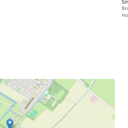
Sm
Br
Ho