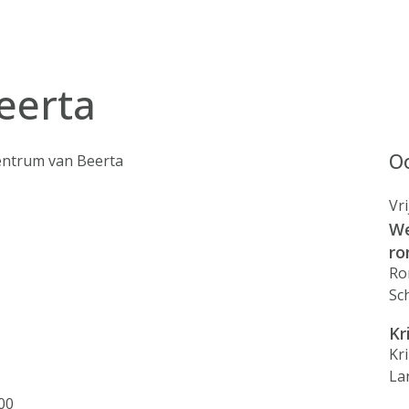
eerta
Oo
entrum van Beerta
Vr
We
ro
Ro
Sc
Kr
Kr
La
00