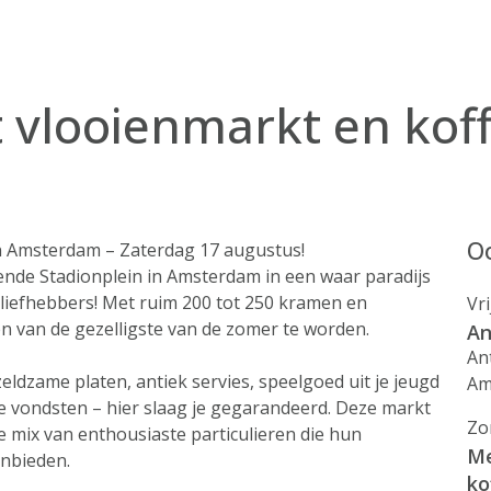
 vlooienmarkt en kof
Oo
n Amsterdam – Zaterdag 17 augustus!
nde Stadionplein in Amsterdam in een waar paradijs
lliefhebbers! Met ruim 200 tot 250 kramen en
Vr
n van de gezelligste van de zomer te worden.
An
An
zeldzame platen, antiek servies, speelgoed uit je jeugd
Am
e vondsten – hier slaag je gegarandeerd. Deze markt
Zo
e mix van enthousiaste particulieren die hun
Me
nbieden.
ko