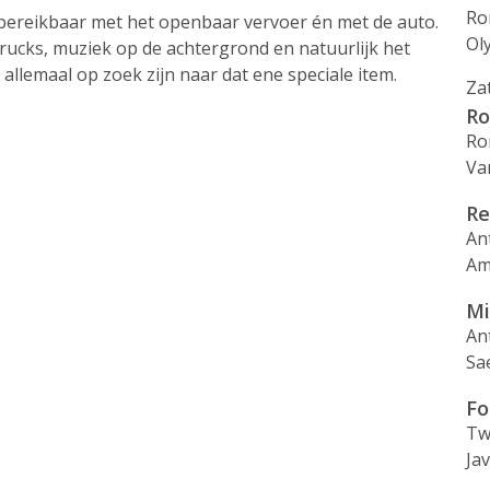
Ro
ed bereikbaar met het openbaar vervoer én met de auto.
Ol
dtrucks, muziek op de achtergrond en natuurlijk het
lemaal op zoek zijn naar dat ene speciale item.
Za
Ro
Ro
Va
Re
An
Am
Mi
An
Sa
Fo
Tw
Ja