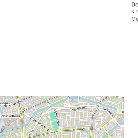
De
Kl
Me