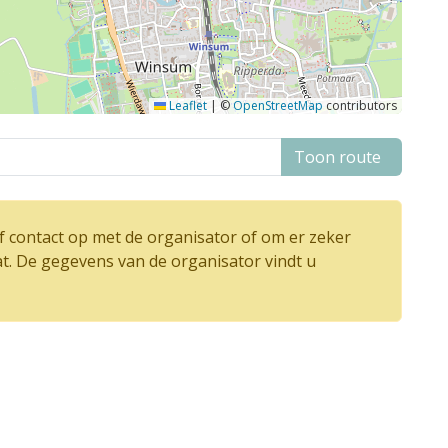
Leaflet
|
©
OpenStreetMap
contributors
Toon route
 contact op met de organisator of om er zeker
at. De gegevens van de organisator vindt u