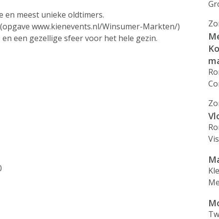
Gr
e en meest unieke oldtimers.
Zo
n (opgave www.kienevents.nl/Winsumer-Markten/)
Me
en een gezellige sfeer voor het hele gezin.
Ko
ma
Ro
Co
Zo
Vl
Ro
Vi
Ma
0
Kl
Me
Mo
Tw