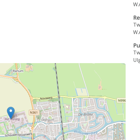
W.
Re
Tw
W.
Pu
Tw
Ul