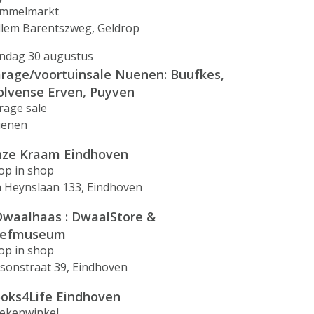
mmelmarkt
llem Barentszweg, Geldrop
ndag 30 augustus
rage/voortuinsale Nuenen: Buufkes,
lvense Erven, Puyven
rage sale
enen
ze Kraam Eindhoven
op in shop
n Heynslaan 133, Eindhoven
waalhaas : DwaalStore &
eefmuseum
op in shop
isonstraat 39, Eindhoven
oks4Life Eindhoven
ekenwinkel