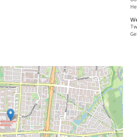
He
We
Tw
Ge