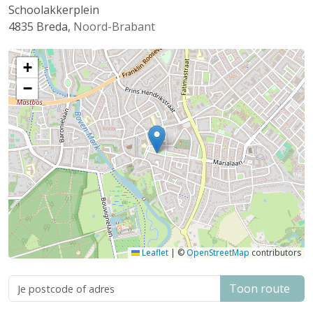
Schoolakkerplein
4835
Breda
,
Noord-Brabant
+
−
Leaflet
|
©
OpenStreetMap
contributors
Toon route