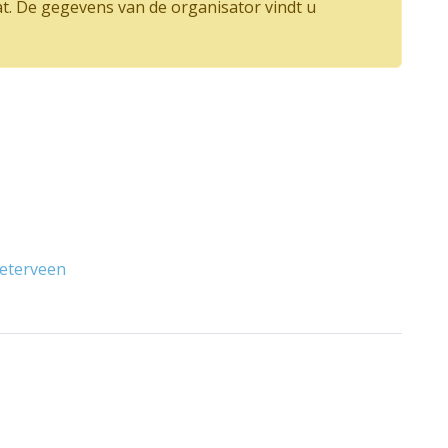
at. De gegevens van de organisator vindt u
ieterveen