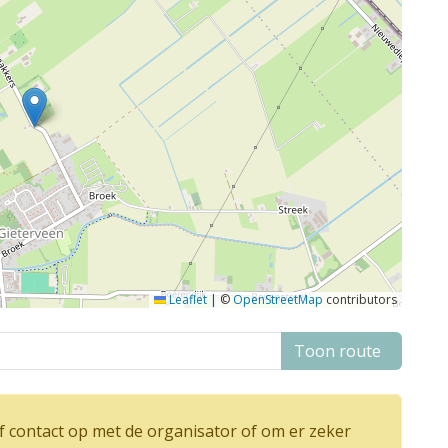
Leaflet
|
©
OpenStreetMap
contributors
Toon route
 contact op met de organisator of om er zeker