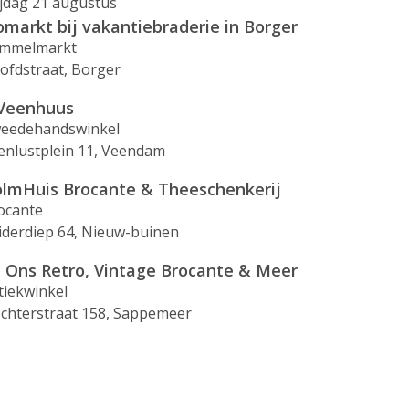
ijdag 21 augustus
omarkt bij vakantiebraderie in Borger
mmelmarkt
ofdstraat, Borger
 Veenhuus
eedehandswinkel
enlustplein 11, Veendam
lmHuis Brocante & Theeschenkerij
ocante
iderdiep 64, Nieuw-buinen
j Ons Retro, Vintage Brocante & Meer
tiekwinkel
ochterstraat 158, Sappemeer