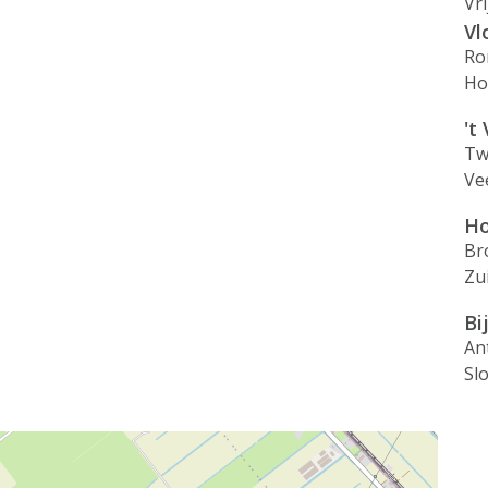
Vr
Vl
Ro
Ho
't
Tw
Ve
Ho
Br
Zu
Bi
An
Sl