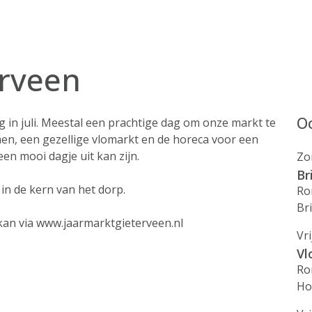
erveen
Oo
g in juli. Meestal een prachtige dag om onze markt te
en, een gezellige vlomarkt en de horeca voor een
en mooi dagje uit kan zijn.
Zo
Br
in de kern van het dorp.
Ro
Br
 kan via www.jaarmarktgieterveen.nl
Vr
Vl
Ro
Ho