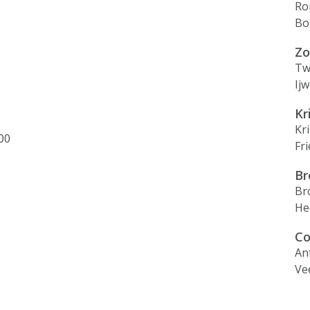
Ro
Bo
Zo
Tw
Ij
Kr
Kr
00
Fr
Br
Br
He
Co
An
Ve