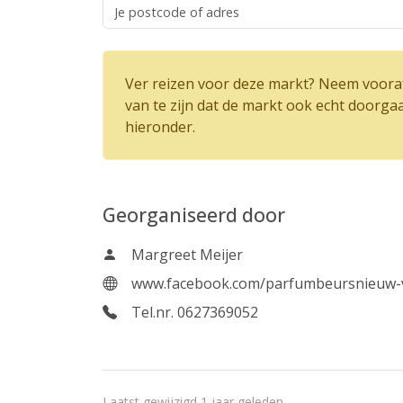
Ver reizen voor deze markt? Neem vooraf
van te zijn dat de markt ook echt doorga
hieronder.
Georganiseerd door
Margreet Meijer
www.facebook.com/parfumbeursnieuw
Tel.nr. 0627369052
Laatst gewijzigd 1 jaar geleden