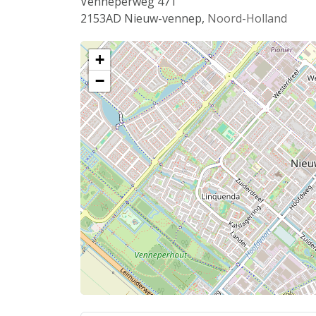
Venneperweg 471
2153AD
Nieuw-vennep
,
Noord-Holland
+
−