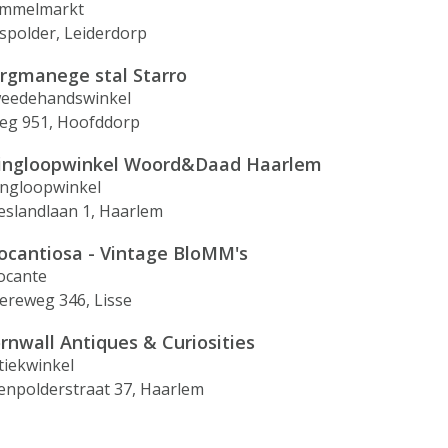
mmelmarkt
spolder, Leiderdorp
rgmanege stal Starro
eedehandswinkel
weg 951, Hoofddorp
ingloopwinkel Woord&Daad Haarlem
ingloopwinkel
ieslandlaan 1, Haarlem
ocantiosa - Vintage BloMM's
ocante
ereweg 346, Lisse
rnwall Antiques & Curiosities
tiekwinkel
enpolderstraat 37, Haarlem