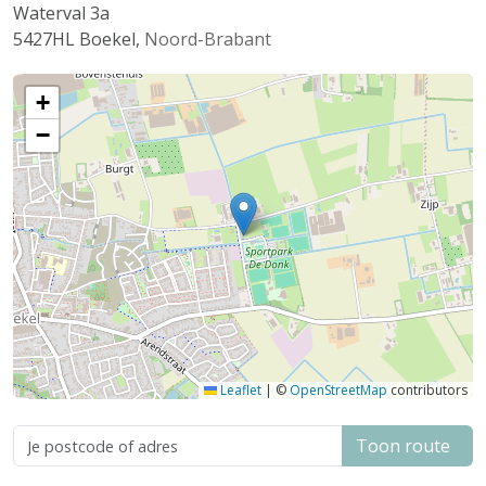
Waterval 3a
5427HL
Boekel
,
Noord-Brabant
+
−
Leaflet
|
©
OpenStreetMap
contributors
Toon route