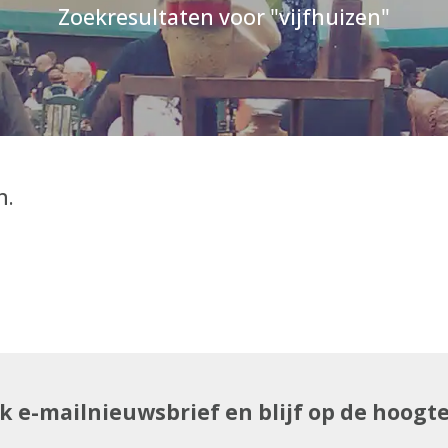
Zoekresultaten voor "vijfhuizen"
n.
uk e-mailnieuwsbrief en blijf op de hoogt