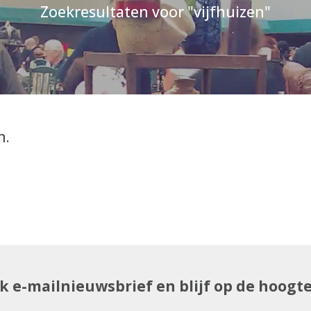
Zoekresultaten voor "vijfhuizen"
n.
uk e-mailnieuwsbrief en blijf op de hoogt