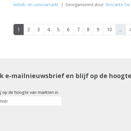
Antiek- en curiosamarkt
| Georganiseerd door:
Brocante De 
1
2
3
4
5
6
7
8
9
10
...
uk e-mailnieuwsbrief en blijf op de hoogt
j op de hoogte van markten in