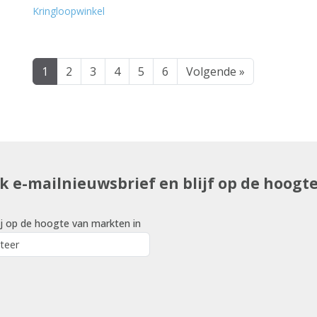
Kringloopwinkel
1
2
3
4
5
6
Volgende »
uk e-mailnieuwsbrief en blijf op de hoogt
j op de hoogte van markten in