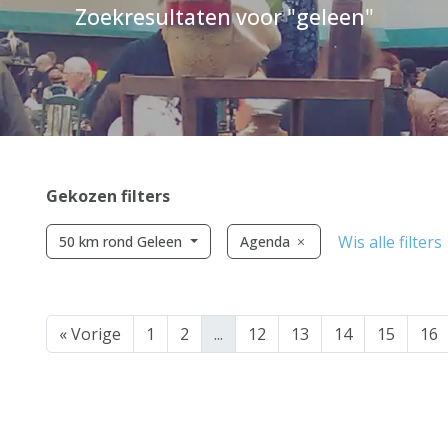
Zoekresultaten voor "geleen"
Gekozen filters
Wis alle filters
50 km rond Geleen
Agenda
« Vorige
1
2
...
12
13
14
15
16