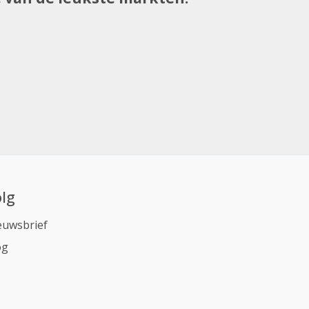
lg
euwsbrief
og