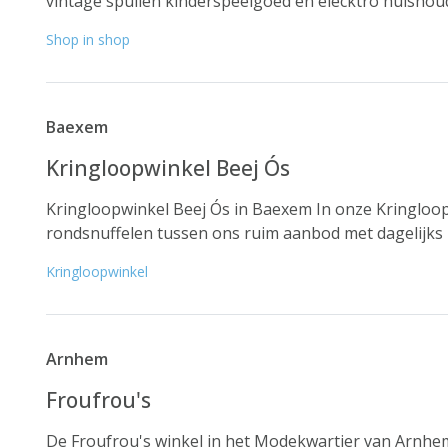
vintage spullen kinderspeelgoed en elecktro huishouds
Shop in shop
Baexem
Kringloopwinkel Beej Ós
Kringloopwinkel Beej Ós in Baexem In onze Kringloop
rondsnuffelen tussen ons ruim aanbod met dagelijks n
Kringloopwinkel
Arnhem
Froufrou's
De Froufrou's winkel in het Modekwartier van Arnhem 