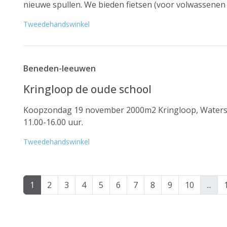
nieuwe spullen. We bieden fietsen (voor volwassenen en 
Tweedehandswinkel
Beneden-leeuwen
Kringloop de oude school
Koopzondag 19 november 2000m2 Kringloop, Waters
11.00-16.00 uur.
Tweedehandswinkel
1
2
3
4
5
6
7
8
9
10
...