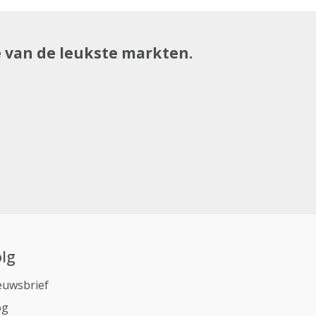
e van de leukste markten.
lg
euwsbrief
og