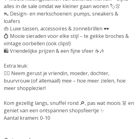
alles in de sale omdat we kleiner gaan wonen 🏷️👚
👠 Design- en merkschoenen: pumps, sneakers &
loafers
👜 Luxe tassen, accessoires & zonnebrillen 🕶️
💍 Mooie sieraden voor elke stijl – te gekke broches &
vintage oorbellen (ook clips!)
🛍️ Vriendelijke prijzen & een fijne sfeer ☕🎶
Extra leuk:
👯‍♀️ Neem gerust je vriendin, moeder, dochter,
buurvrouw (of allemaal!) mee – hoe meer zielen, hoe
meer shopplezier!
Kom gezellig langs, snuffel rond 🔎, pas wat moois 👗 en
geniet van een ontspannen shopsfeertje ✨
Aantal kramen: 0-10