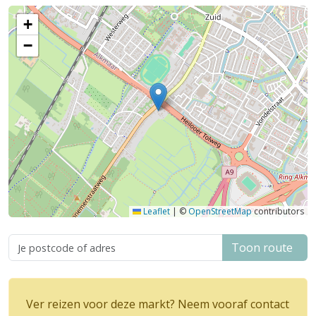
+
−
Leaflet
|
©
OpenStreetMap
contributors
Toon route
Ver reizen voor deze markt? Neem vooraf contact